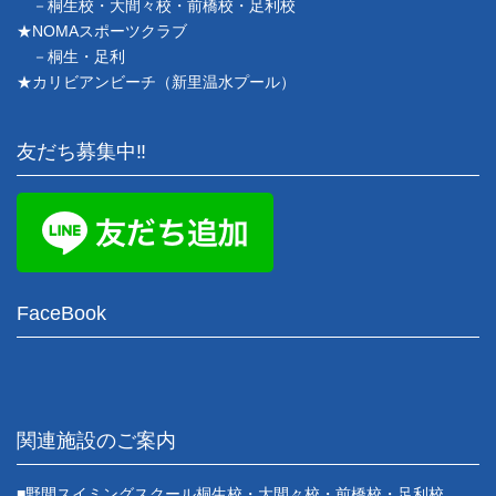
－桐生校・大間々校・前橋校・足利校
★NOMAスポーツクラブ
－桐生・足利
★カリビアンビーチ（新里温水プール）
友だち募集中‼
FaceBook
関連施設のご案内
■野間スイミングスクール桐生校・大間々校・前橋校・足利校