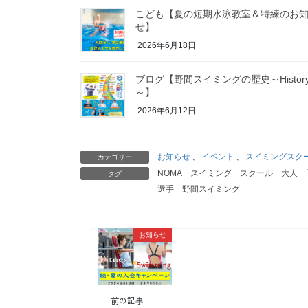
こども【夏の短期水泳教室＆特練のお
せ】
2026年6月18日
ブログ【野間スイミングの歴史～Histor
～】
2026年6月12日
お知らせ
、
イベント
、
スイミングスク
カテゴリー
NOMA
スイミング
スクール
大人
タグ
選手
野間スイミング
お知らせ
前の記事