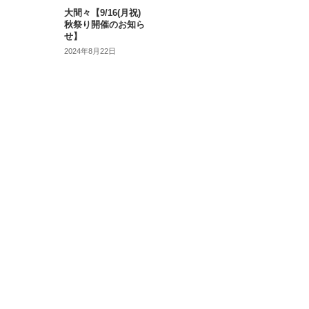
大間々【9/16(月祝)
秋祭り開催のお知ら
せ】
2024年8月22日