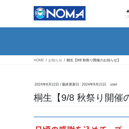
コ
ナ
ン
ビ
テ
ゲ
こ
ン
ー
ツ
シ
に
ョ
移
ン
動
に
移
HOME
お知らせ
桐生【9/8 秋祭り開催のお知らせ】
動
2024年8月22日
/ 最終更新日 :
2024年9月21日
user
桐生【9/8 秋祭り開