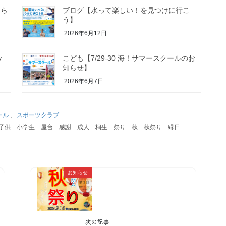
知ら
ブログ【水って楽しい！を見つけに行こ
う】
2026年6月12日
y
こども【7/29-30 海！サマースクールのお
知らせ】
2026年6月7日
ール
、
スポーツクラブ
子供
小学生
屋台
感謝
成人
桐生
祭り
秋
秋祭り
縁日
お知らせ
次の記事