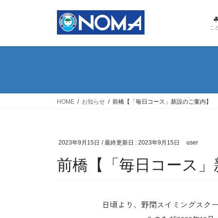
コ
ナ
ン
ビ
テ
ゲ
こ
ン
ー
ツ
シ
に
ョ
移
ン
動
に
移
HOME
お知らせ
前橋【「毎日コース」新設のご案内】
動
2023年9月15日
/ 最終更新日 :
2023年9月15日
user
前橋【「毎日コース」
日頃より、野間スイミングスクール前