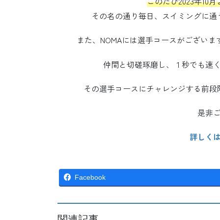
このたび2023年10
その名の通り毎日、スイミングに通うこ
また、NOMAには選手コースがござい
仲間と切磋琢磨し、１秒でも速
その選手コースにチャレンジする前段
是非
詳しく
Facebook
関連記事